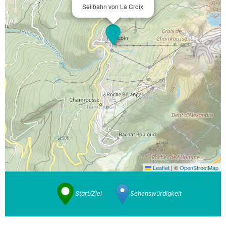
Seilbahn von La Croix
Leaflet
|
©
OpenStreetMap
Start/Ziel
Sehenswürdigkeit