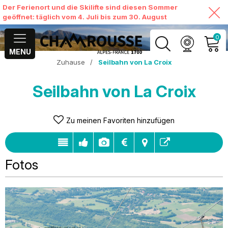
Der Ferienort und die Skilifte sind diesen Sommer
geöffnet: täglich vom 4. Juli bis zum 30. August
0
MENU
Zuhause
/
Seilbahn von La Croix
MEIN KONTO
Seilbahn von La Croix
MEINEN WARENKORB
ANSEHEN
Zu meinen Favoriten hinzufügen
Fotos