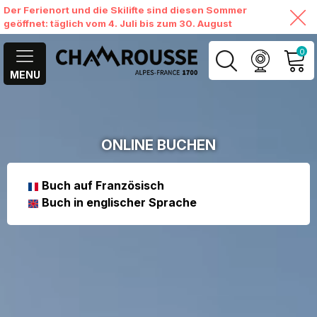
Der Ferienort und die Skilifte sind diesen Sommer
geöffnet: täglich vom 4. Juli bis zum 30. August
0
MENU
MEIN KONTO
MEINEN WARENKORB
ONLINE BUCHEN
ANSEHEN
Buch auf Französisch
Buch in englischer Sprache