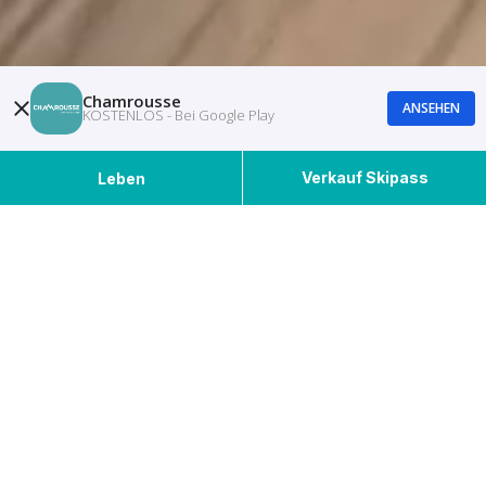
Chamrousse
ANSEHEN
KOSTENLOS - Bei Google Play
Verkauf Skipass
Leben
Ausgewählte Veranstaltungen