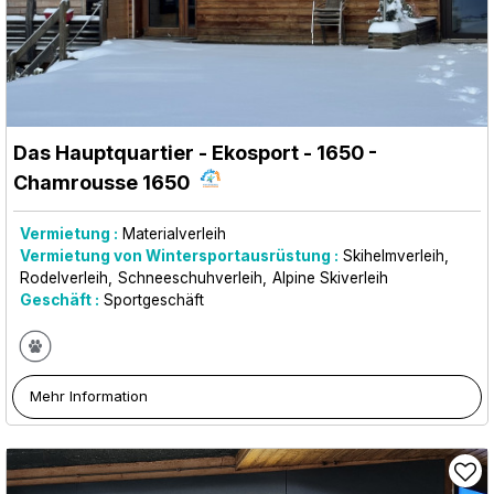
Das Hauptquartier - Ekosport - 1650
-
Chamrousse 1650
Vermietung :
Materialverleih
Vermietung von Wintersportausrüstung :
Skihelmverleih
Rodelverleih
Schneeschuhverleih
Alpine Skiverleih
Geschäft :
Sportgeschäft
Mehr Information