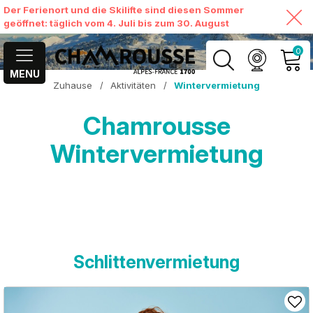
Der Ferienort und die Skilifte sind diesen Sommer
geöffnet: täglich vom 4. Juli bis zum 30. August
0
MENU
Zuhause
/
Aktivitäten
/
Wintervermietung
MEIN KONTO
Chamrousse
MEINEN WARENKORB
ANSEHEN
Wintervermietung
Schlittenvermietung