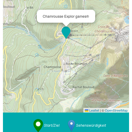
Chamrousse Explor games®
Leaflet
|
©
OpenStreetMap
Start/Ziel
Sehenswürdigkeit