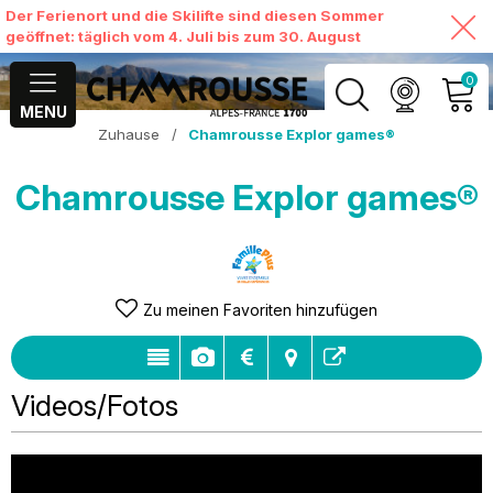
Der Ferienort und die Skilifte sind diesen Sommer
geöffnet: täglich vom 4. Juli bis zum 30. August
0
MENU
Zuhause
/
Chamrousse Explor games®
MEIN KONTO
Chamrousse Explor games®
MEINEN WARENKORB
ANSEHEN
Zu meinen Favoriten hinzufügen
Videos/Fotos