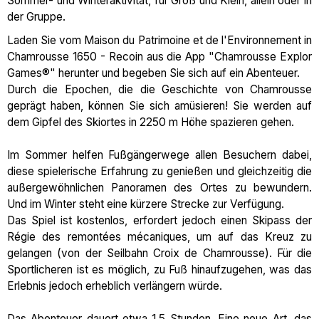
Sommer- und Winteraktivität, für Groß und Klein, allein oder in
der Gruppe.
Laden Sie vom Maison du Patrimoine et de l'Environnement in
Chamrousse 1650 - Recoin aus die App "Chamrousse Explor
Games®" herunter und begeben Sie sich auf ein Abenteuer.
Durch die Epochen, die die Geschichte von Chamrousse
geprägt haben, können Sie sich amüsieren! Sie werden auf
dem Gipfel des Skiortes in 2250 m Höhe spazieren gehen.
Im Sommer helfen Fußgängerwege allen Besuchern dabei,
diese spielerische Erfahrung zu genießen und gleichzeitig die
außergewöhnlichen Panoramen des Ortes zu bewundern.
Und im Winter steht eine kürzere Strecke zur Verfügung.
Das Spiel ist kostenlos, erfordert jedoch einen Skipass der
Régie des remontées mécaniques, um auf das Kreuz zu
gelangen (von der Seilbahn Croix de Chamrousse). Für die
Sportlicheren ist es möglich, zu Fuß hinaufzugehen, was das
Erlebnis jedoch erheblich verlängern würde.
Das Abenteuer dauert etwa 1,5 Stunden. Eine neue Art, das