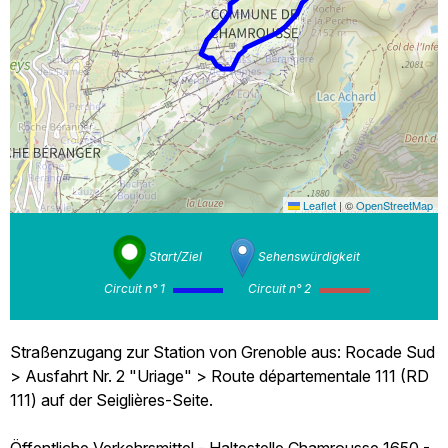
Leaflet
|
©
OpenStreetMap
Start/Ziel
Sehenswürdigkeit
Circuit n° 1
Circuit n° 2
Straßenzugang zur Station von Grenoble aus: Rocade Sud
> Ausfahrt Nr. 2 "Uriage" > Route départementale 111 (RD
111) auf der Seiglières-Seite.