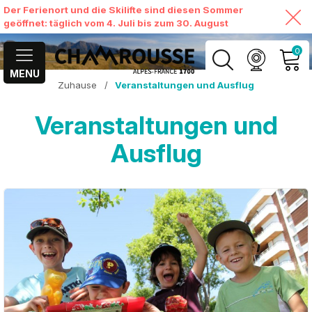
Der Ferienort und die Skilifte sind diesen Sommer
geöffnet: täglich vom 4. Juli bis zum 30. August
0
MENU
Zuhause
/
Veranstaltungen und Ausflug
MEIN KONTO
Veranstaltungen und
MEINEN WARENKORB
ANSEHEN
Ausflug