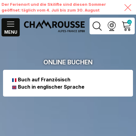
Der Ferienort und die Skilifte sind diesen Sommer
geöffnet: täglich vom 4. Juli bis zum 30. August
0
MENU
MEIN KONTO
MEINEN WARENKORB
ONLINE BUCHEN
ANSEHEN
Buch auf Französisch
Buch in englischer Sprache