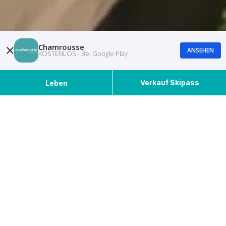
Chamrousse
ANSEHEN
KOSTENLOS - Bei Google Play
Verkauf Skipass
Leben
Ausgewählte Veranstaltungen