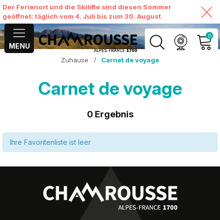
Der Ferienort und die Skilifte sind diesen Sommer
geöffnet: täglich vom 4. Juli bis zum 30. August
0
MENU
Zuhause
/
Carnet de voyage
MEIN KONTO
Carnet de voyage
MEINEN WARENKORB
ANSEHEN
0
Ergebnis
Ihre Favoritenliste ist leer