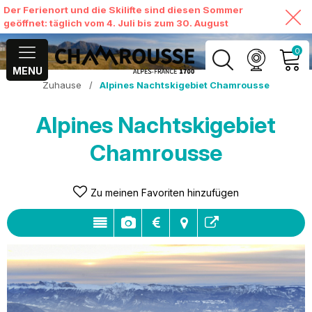
Der Ferienort und die Skilifte sind diesen Sommer
geöffnet: täglich vom 4. Juli bis zum 30. August
0
MENU
Zuhause
/
Alpines Nachtskigebiet Chamrousse
MEIN KONTO
Alpines Nachtskigebiet
MEINEN WARENKORB
ANSEHEN
Chamrousse
Zu meinen Favoriten hinzufügen