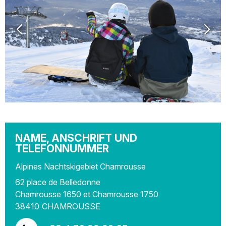
NAME, ANSCHRIFT UND
TELEFONNUMMER
Alpines Nachtskigebiet Chamrousse
62 place de Belledonne
Chamrousse 1650 et Chamrousse 1750
38410
CHAMROUSSE