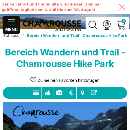
Der Ferienort und die Skilifte sind diesen Sommer
geöffnet: täglich vom 4. Juli bis zum 30. August
0
MENU
Zuhause
/
Bereich Wandern und Trail - Chamrousse Hike Park
MEIN KONTO
Bereich Wandern und Trail -
MEINEN WARENKORB
ANSEHEN
Chamrousse Hike Park
Zu meinen Favoriten hinzufügen