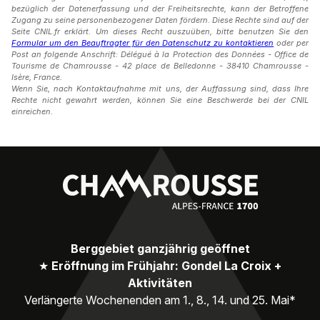
bezüglich der Datenerfassung und der Freiheitsrechte, kann der Betroffene
Zugang zu seine personenbezogener Daten fördern. Diese Rechte sind auf der
Seite CNIL.fr erklärt. Um dieses Recht auszuüben, bitte benutzen Sie den
Formular um den Beauftragter für den Datenschutz zu kontaktieren
oder per
Post an folgende Anschrift: Délégué à la Protection des Données - Office de
Tourisme de Chamrousse - 42 place de Belledonne - 38410 Chamrousse -
Isère, France.
Wenn Sie, nach Kontaktaufnahme mit uns, der Auffassung sind, dass Ihre
Rechte nicht gewahrt werden, können Sie eine Beschwerde bei der CNIL
einreichen.
Berggebiet ganzjährig geöffnet
★
Eröffnung im Frühjahr: Gondel La Croix +
Aktivitäten
Verlängerte Wochenenden am 1., 8., 14. und 25. Mai*