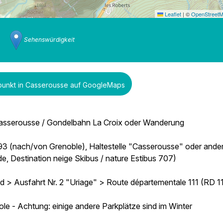
Leaflet
|
©
OpenStreet
Sehenswürdigkeit
punkt in Casserousse auf GoogleMaps
 Casserousse / Gondelbahn La Croix oder Wanderung
 N93 (nach/von Grenoble), Haltestelle "Casserousse" oder ande
, Destination neige Skibus / nature Estibus 707)
> Ausfahrt Nr. 2 "Uriage" > Route départementale 111 (RD 11
e - Achtung: einige andere Parkplätze sind im Winter