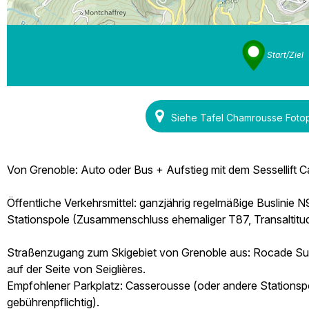
Start/Ziel
Siehe Tafel Chamrousse Foto
Von Grenoble: Auto oder Bus + Aufstieg mit dem Sessellift
Öffentliche Verkehrsmittel: ganzjährig regelmäßige Buslinie
Stationspole (Zusammenschluss ehemaliger T87, Transaltitude
Straßenzugang zum Skigebiet von Grenoble aus: Rocade Sud 
auf der Seite von Seiglières.
Empfohlener Parkplatz: Casserousse (oder andere Stationspol
gebührenpflichtig).