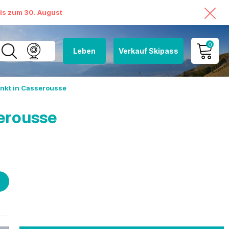
bis zum 30. August
0
Leben
Verkauf Skipass
MEIN KONTO
nkt in Casserousse
MEINEN WARENKORB
ANSEHEN
erousse