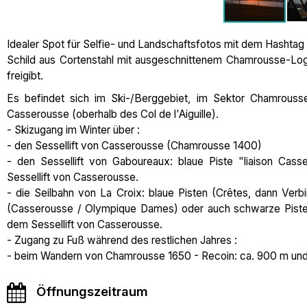
Idealer Spot für Selfie- und Landschaftsfotos mit dem Hashta
Schild aus Cortenstahl mit ausgeschnittenem Chamrousse-Log
freigibt.
Es befindet sich im Ski-/Berggebiet, im Sektor Chamrouss
Casserousse (oberhalb des Col de l'Aiguille).
- Skizugang im Winter über :
- den Sessellift von Casserousse (Chamrousse 1400)
- den Sessellift von Gaboureaux: blaue Piste "liaison Cas
Sessellift von Casserousse.
- die Seilbahn von La Croix: blaue Pisten (Crêtes, dann Ver
(Casserousse / Olympique Dames) oder auch schwarze Piste
dem Sessellift von Casserousse.
- Zugang zu Fuß während des restlichen Jahres :
- beim Wandern von Chamrousse 1650 - Recoin: ca. 900 m und
Öffnungszeitraum