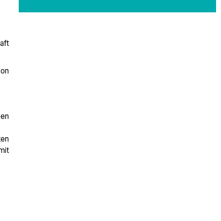
aft
von
den
ten
mit