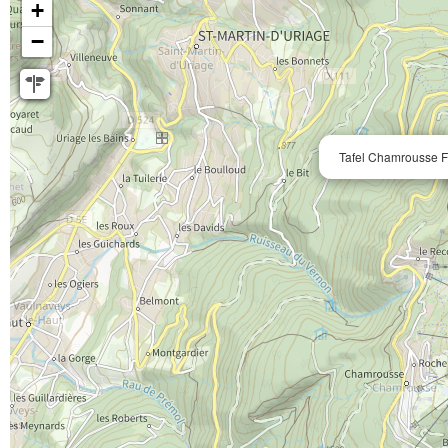
+
−
Tafel Chamrousse F