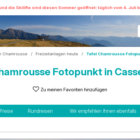
und die Skilifte sind diesen Sommer geöffnet: täglich vom 4. Juli 
in Chamrousse
/
Freizeitanlagen heute
/
Tafel Chamrousse Fotopu
Chamrousse Fotopunkt in Cass
Zu meinen Favoriten hinzufügen
Preise
Rundreisen
Wir empfehlen Ihnen ebenfalls