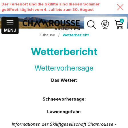
Der Ferienort und die Skilifte sind diesen Sommer
geöffnet: täglich vom 4. Juli bis zum 30. August
0
MENU
Zuhause
/
Wetterbericht
MEIN KONTO
Wetterbericht
MEINEN WARENKORB
ANSEHEN
Wettervorhersage
Das Wetter
:
Schneevorhersage
:
Lawinengefahr
:
Informationen der Skiliftgesellschaft Chamrousse -