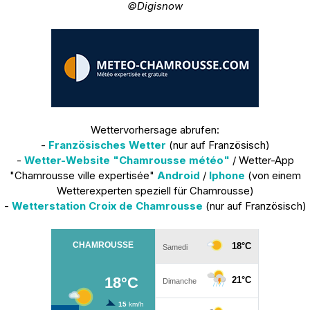
©Digisnow
Wettervorhersage abrufen:
-
Französisches Wetter
(nur auf Französisch)
-
Wetter-Website "Chamrousse météo"
/ Wetter-App
"Chamrousse ville expertisée"
Android
/
Iphone
(von einem
Wetterexperten speziell für Chamrousse)
-
Wetterstation Croix de Chamrousse
(nur auf Französisch)