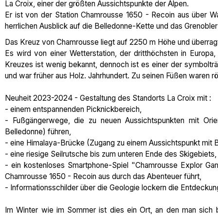
La Croix, einer der größten Aussichtspunkte der Alpen.
Er ist von der Station Chamrousse 1650 - Recoin aus über Wa
herrlichen Ausblick auf die Belledonne-Kette und das Grenobler 
Das Kreuz von Chamrousse liegt auf 2250 m Höhe und überragt
Es wird von einer Wetterstation, der dritthöchsten in Europ
Kreuzes ist wenig bekannt, dennoch ist es einer der symbolt
und war früher aus Holz. Jahrhundert. Zu seinen Füßen waren 
Neuheit 2023-2024 - Gestaltung des Standorts La Croix mit :
- einem entspannenden Picknickbereich,
- Fußgängerwege, die zu neuen Aussichtspunkten mit Orien
Belledonne) führen,
- eine Himalaya-Brücke (Zugang zu einem Aussichtspunkt mit B
- eine riesige Seilrutsche bis zum unteren Ende des Skigebiets,
- ein kostenloses Smartphone-Spiel "Chamrousse Explor Gam
Chamrousse 1650 - Recoin aus durch das Abenteuer führt,
- Informationsschilder über die Geologie lockern die Entdeckung
Im Winter wie im Sommer ist dies ein Ort, an den man sich