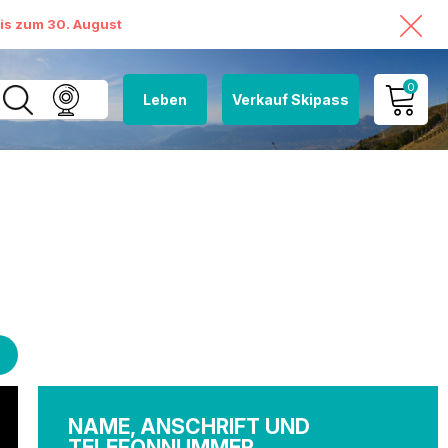
bis zum 30. August
0
Leben
Verkauf Skipass
MEIN KONTO
MEINEN WARENKORB
ANSEHEN
NAME, ANSCHRIFT UND
TELEFONNUMMER