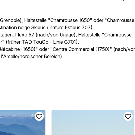
n Grenoble), Haltestelle "Chamrousse 1650" oder "Chamrousse
nation neige Skibus / nature Estibus 707).
rtagen: Flexo 57 (nach/von Uriage), Haltestelle "Chamrousse
" (früher TAD TouGo - Linie G701).
Télécabine (1650)" oder "Centre Commercial (1750)" (nach/vo
'Arselle/nordischer Bereich)