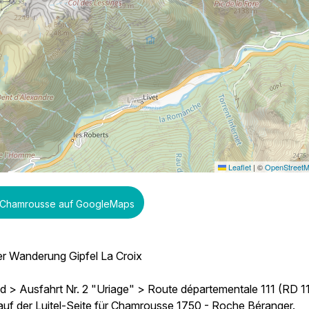
Leaflet
|
©
OpenStreet
 Chamrousse auf GoogleMaps
er Wanderung Gipfel La Croix
> Ausfahrt Nr. 2 "Uriage" > Route départementale 111 (RD 11
auf der Luitel-Seite für Chamrousse 1750 - Roche Béranger.