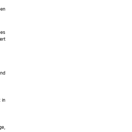
nen
ses
ert
und
 in
ge,