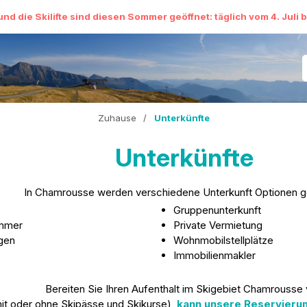
und die Skilifte sind diesen Sommer geöffnet: täglich vom 4. Juli 
Zuhause
/
Unterkünfte
Unterkünfte
In Chamrousse werden verschiedene Unterkunft Optionen g
Gruppenunterkunft
mmer
Private Vermietung
gen
Wohnmobilstellplätze
Immobilienmakler
Bereiten Sie Ihren Aufenthalt im Skigebiet Chamrousse 
mit oder ohne Skipässe und Skikurse),
kann unsere Reservierun