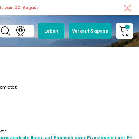
bis zum 30. August
0
Leben
Verkauf Skipass
MEIN KONTO
MEINEN WARENKORB
ANSEHEN
emietet:
vor!
ggszentrale Ihnen auf Englisch oder Französisch per E-