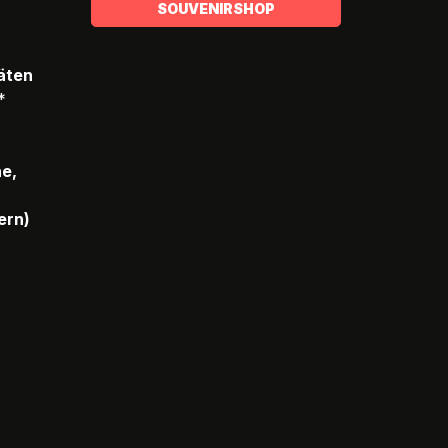
SOUVENIRSHOP
täten
*
he,
ern)