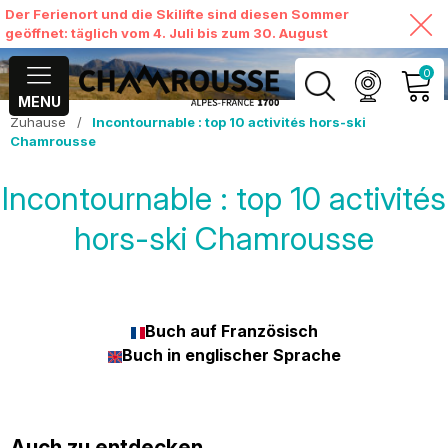
Der Ferienort und die Skilifte sind diesen Sommer
geöffnet: täglich vom 4. Juli bis zum 30. August
0
MENU
Zuhause
/
Incontournable : top 10 activités hors-ski
MEIN KONTO
Chamrousse
MEINEN WARENKORB
Incontournable : top 10 activités
ANSEHEN
hors-ski Chamrousse
Buch auf Französisch
Buch in englischer Sprache
Auch zu entdecken