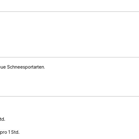
ue Schneesportarten
td.
ro 1 Std.