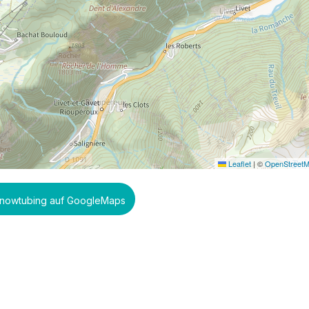
Leaflet
|
©
OpenStreet
nowtubing auf GoogleMaps