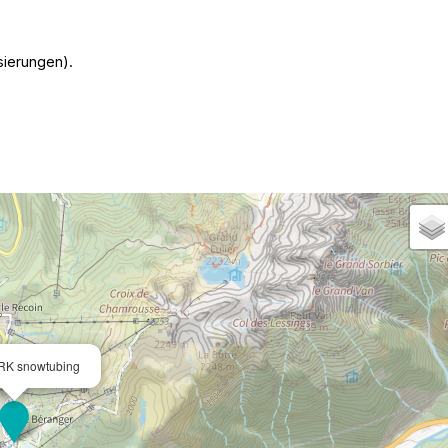
sierungen).
RK snowtubing