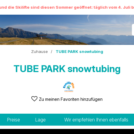
und die Skilifte sind diesen Sommer geöffnet: täglich vom 4. Juli 
Zuhause
/
TUBE PARK snowtubing
TUBE PARK snowtubing
Zu meinen Favoriten hinzufügen
Preise
Lage
Wir empfehlen Ihnen ebenfalls