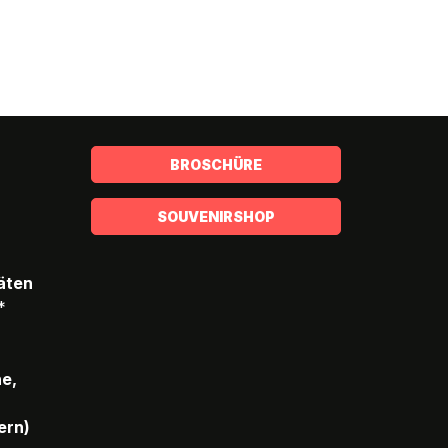
BROSCHÜRE
SOUVENIRSHOP
täten
*
he,
ern)