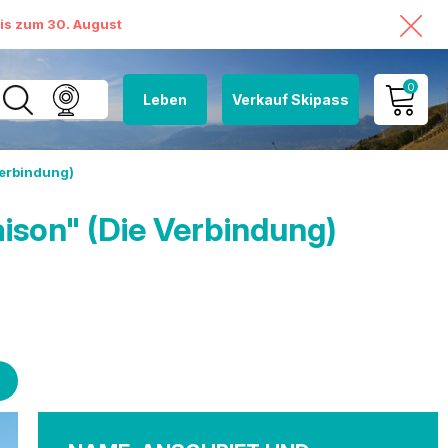
bis zum 30. August
0
Leben
Verkauf Skipass
MEIN KONTO
Verbindung)
MEINEN WARENKORB
ANSEHEN
ison" (Die Verbindung)