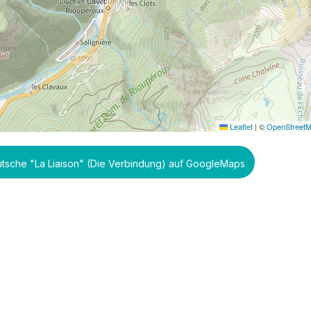
Leaflet
|
©
OpenStreet
utsche "La Liaison" (Die Verbindung) auf GoogleMaps