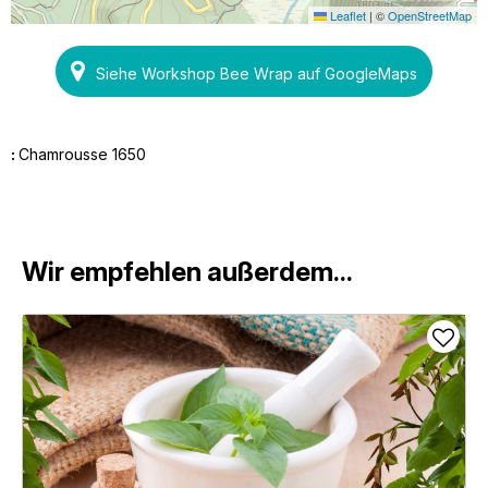
Leaflet
|
©
OpenStreetMap
Siehe Workshop Bee Wrap auf GoogleMaps
:
Chamrousse 1650
Wir empfehlen außerdem...