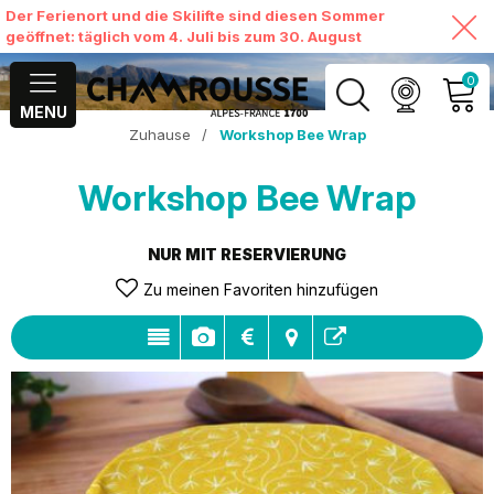
Der Ferienort und die Skilifte sind diesen Sommer
geöffnet: täglich vom 4. Juli bis zum 30. August
0
MENU
Zuhause
/
Workshop Bee Wrap
MEIN KONTO
Workshop Bee Wrap
MEINEN WARENKORB
ANSEHEN
NUR MIT RESERVIERUNG
Zu meinen Favoriten hinzufügen