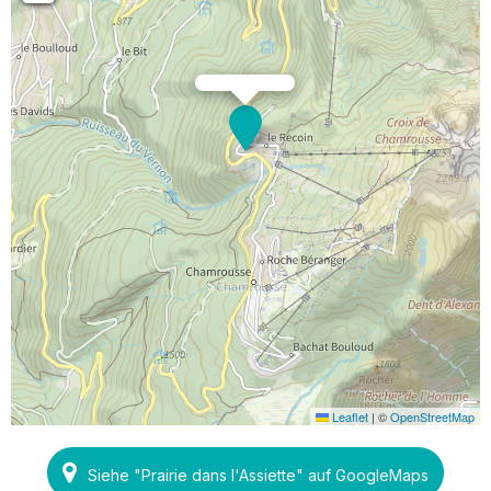
Leaflet
|
©
OpenStreetMap
Siehe "Prairie dans l'Assiette" auf GoogleMaps