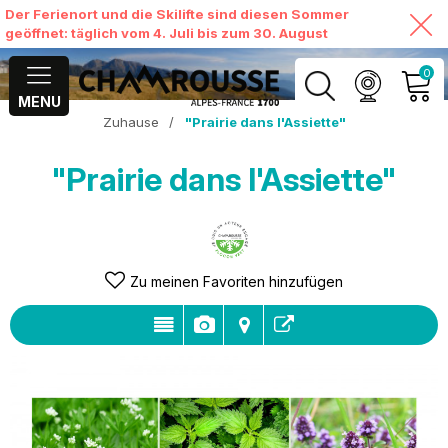
Der Ferienort und die Skilifte sind diesen Sommer
geöffnet: täglich vom 4. Juli bis zum 30. August
0
MENU
Zuhause
/
"Prairie dans l'Assiette"
MEIN KONTO
"Prairie dans l'Assiette"
MEINEN WARENKORB
ANSEHEN
Zu meinen Favoriten hinzufügen