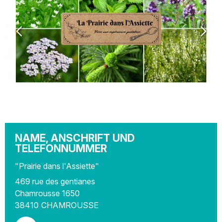
NAME, ANSCHRIFT UND
TELEFONNUMMER
"Prairie dans l'Assiette"
469 rue des gentianes
Chamrousse 1650
38410
CHAMROUSSE