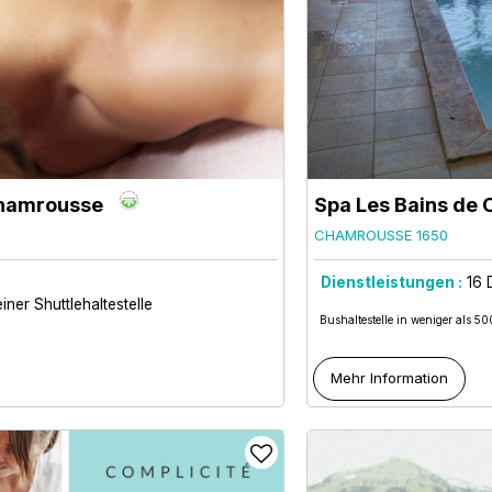
Chamrousse
Spa Les Bains de
CHAMROUSSE 1650
Dienstleistungen :
16
iner Shuttlehaltestelle
Bushaltestelle in weniger als 5
Mehr Information