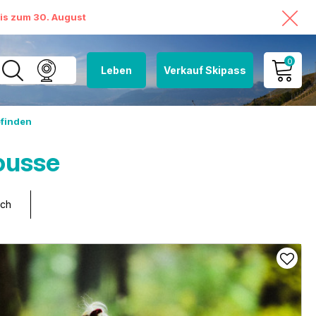
bis zum 30. August
0
Leben
Verkauf Skipass
MEIN KONTO
finden
MEINEN WARENKORB
ANSEHEN
ousse
sch