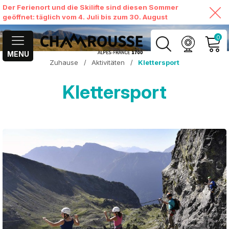
Der Ferienort und die Skilifte sind diesen Sommer
geöffnet: täglich vom 4. Juli bis zum 30. August
0
MENU
Zuhause
/
Aktivitäten
/
Klettersport
MEIN KONTO
Klettersport
MEINEN WARENKORB
ANSEHEN