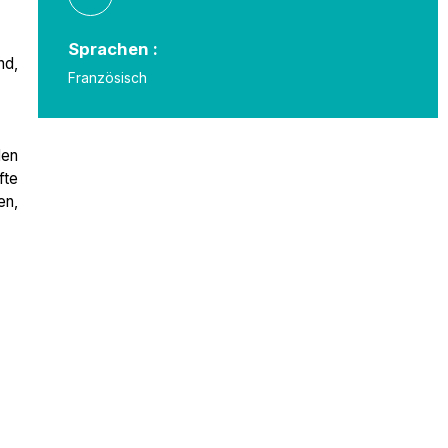
Sprachen :
nd,
Französisch
den
fte
en,