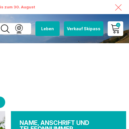
bis zum 30. August
0
Leben
Verkauf Skipass
MEIN KONTO
MEINEN WARENKORB
ANSEHEN
NAME, ANSCHRIFT UND
TELEFONNUMMER