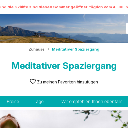
und die Skilifte sind diesen Sommer geöffnet: täglich vom 4. Juli 
Zuhause
/
Meditativer Spaziergang
Meditativer Spaziergang
Zu meinen Favoriten hinzufügen
Preise
Lage
Wir empfehlen Ihnen ebenfalls