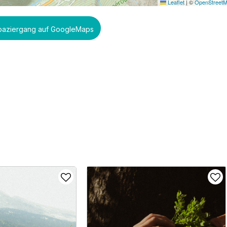
Leaflet
|
©
OpenStreet
Spaziergang auf GoogleMaps