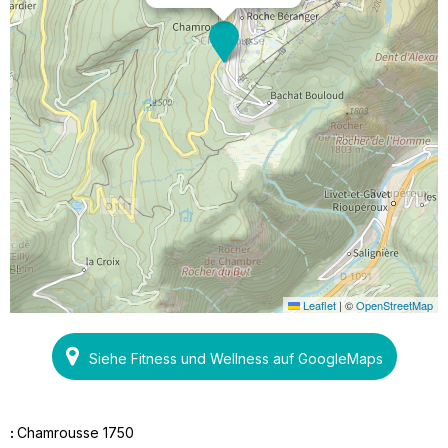
Leaflet
|
©
OpenStreetMap
Siehe Fitness und Wellness auf GoogleMaps
:
Chamrousse 1750