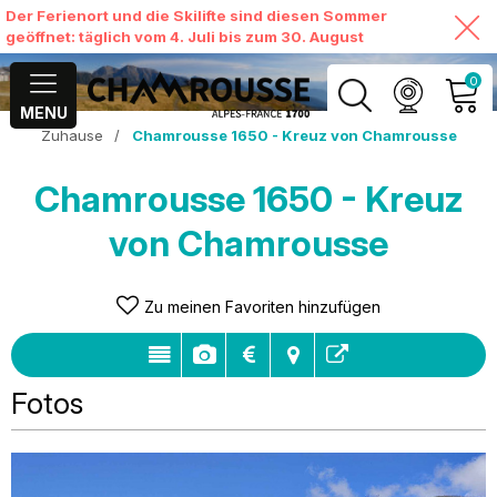
Der Ferienort und die Skilifte sind diesen Sommer
geöffnet: täglich vom 4. Juli bis zum 30. August
0
MENU
Zuhause
/
Chamrousse 1650 - Kreuz von Chamrousse
MEIN KONTO
Chamrousse 1650 - Kreuz
MEINEN WARENKORB
ANSEHEN
von Chamrousse
Zu meinen Favoriten hinzufügen
Fotos