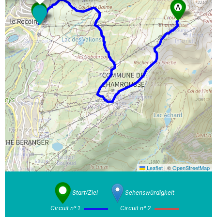
Leaflet
|
©
OpenStreetMap
Start/Ziel
Sehenswürdigkeit
Circuit n° 1
Circuit n° 2