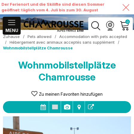
Der Ferienort und die Skilifte sind diesen Sommer
geöffnet: täglich vom 4. Juli bis zum 30. August
0
MENU
Zuhause
/
Pets allowed
/
Accommodation with pets accepted
MEIN KONTO
/
Hébergement avec animaux acceptés sans supplément
/
Wohnmobilstellplätze Chamrousse
MEINEN WARENKORB
ANSEHEN
Wohnmobilstellplätze
Chamrousse
Zu meinen Favoriten hinzufügen