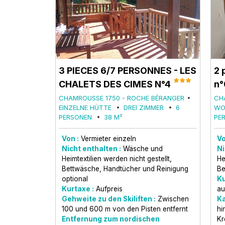
3 PIECES 6/7 PERSONNES - LES
2 
CHALETS DES CIMES N°4
n°
CHAMROUSSE 1750 - ROCHE BÉRANGER
CH
EINZELNE HÜTTE
DREI ZIMMER
6
WO
PERSONEN
38
M²
PE
Von :
Vermieter einzeln
Vo
Nicht enthalten :
Wäsche und
Ni
Heimtextilien werden nicht gestellt
He
Bettwäsche, Handtücher und Reinigung
Be
optional
Ku
Kurtaxe :
Aufpreis
au
Gehweite zu den Skiliften :
Zwischen
Ka
100 und 600 m von den Pisten entfernt
hi
Entfernung zum nordischen
Kr