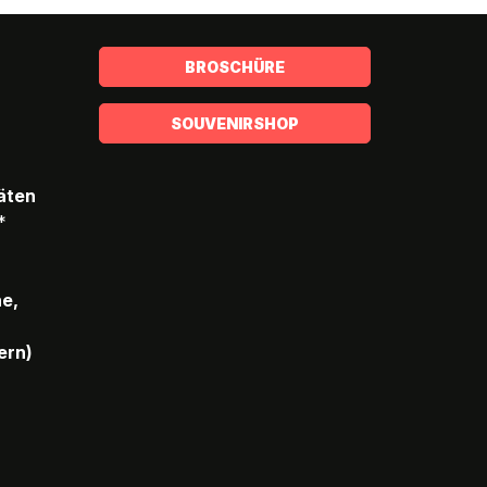
BROSCHÜRE
SOUVENIRSHOP
täten
*
he,
ern)