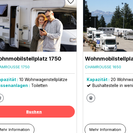
hnmobilstellplatz 1750
Wohnmobilstellpl
AMROUSSE 1750
CHAMROUSSE 1650
pazität :
10
Wohnwagenstellplätze
Kapazität :
20
Wohnwag
ssenanlagen :
Toiletten
Bushaltestelle in wen
Buchen
ehr Information
Mehr Information