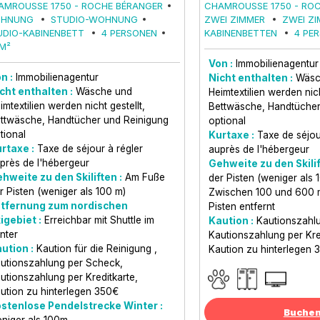
AMROUSSE 1750 - ROCHE BÉRANGER
CHAMROUSSE 1750 - RO
HNUNG
STUDIO-WOHNUNG
ZWEI ZIMMER
ZWEI ZI
UDIO-KABINENBETT
4 PERSONEN
KABINENBETTEN
4 PE
M²
Von :
Immobilienagentur
n :
Immobilienagentur
Nicht enthalten :
Wäsc
cht enthalten :
Wäsche und
Heimtextilien werden nich
imtextilien werden nicht gestellt
Bettwäsche, Handtücher
ttwäsche, Handtücher und Reinigung
optional
tional
Kurtaxe :
Taxe de séjou
rtaxe :
Taxe de séjour à régler
auprès de l'hébergeur
près de l'hébergeur
Gehweite zu den Skilif
hweite zu den Skiliften :
Am Fuße
der Pisten (weniger als 
r Pisten (weniger als 100 m)
Zwischen 100 und 600 
tfernung zum nordischen
Pisten entfernt
igebiet :
Erreichbar mit Shuttle im
Kaution :
Kautionszahl
nter
Kautionszahlung per Kre
ution :
Kaution für die Reinigung
Kaution zu hinterlegen 
utionszahlung per Scheck
utionszahlung per Kreditkarte
ution zu hinterlegen 350€
stenlose Pendelstrecke Winter :
Buche