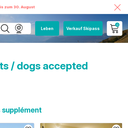
bis zum 30. August
0
Leben
Verkauf Skipass
MEIN KONTO
MEINEN WARENKORB
ANSEHEN
s / dogs accepted
 supplément