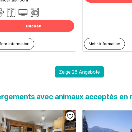
niger als
100m
Buchen
ehr Information
Mehr Information
Zeige 26 Angebote
rgements avec animaux acceptés en r