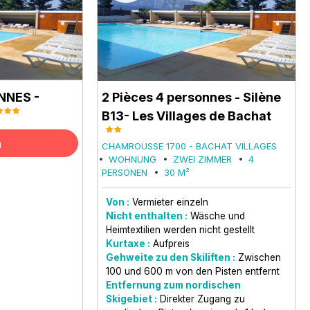
NNES -
2 Pièces 4 personnes - Silène
B13- Les Villages de Bachat
n
CHAMROUSSE 1700 - BACHAT VILLAGES
WOHNUNG
ZWEI ZIMMER
4
PERSONEN
30
M²
Von :
Vermieter einzeln
Nicht enthalten :
Wäsche und
Heimtextilien werden nicht gestellt
Kurtaxe :
Aufpreis
Gehweite zu den Skiliften :
Zwischen
100 und 600 m von den Pisten entfernt
Entfernung zum nordischen
Skigebiet :
Direkter Zugang zu