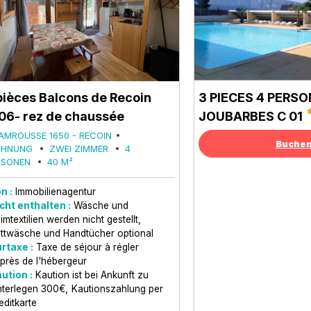
pièces Balcons de Recoin
3 PIECES 4 PERSO
06- rez de chaussée
JOUBARBES C 01
AMROUSSE 1650 - RECOIN
Buche
HNUNG
ZWEI ZIMMER
4
RSONEN
40
M²
n :
Immobilienagentur
cht enthalten :
Wäsche und
imtextilien werden nicht gestellt
ttwäsche und Handtücher optional
rtaxe :
Taxe de séjour à régler
près de l'hébergeur
ution :
Kaution ist bei Ankunft zu
nterlegen
300€
Kautionszahlung per
editkarte