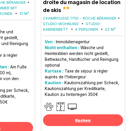
droite du magasin de location
CHE BÉRANGER
MMER MIT
de skis
RSONEN
31
M²
CHAMROUSSE 1750 - ROCHE BÉRANGER
STUDIO-WOHNUNG
STUDIO-
KABINENBETT
4 PERSONEN
22
M²
he und
t gestellt
Von :
Immobilienagentur
 und Reinigung
Nicht enthalten :
Wäsche und
Heimtextilien werden nicht gestellt
r à régler
Bettwäsche, Handtücher und Reinigung
optional
ten :
Am Fuße
Kurtaxe :
Taxe de séjour à régler
100 m)
auprès de l'hébergeur
m von den
Kaution :
Kautionszahlung per Scheck
Kautionszahlung per Kreditkarte
ung per Scheck
Kaution zu hinterlegen 350€
ditkarte
350€
Buchen
n