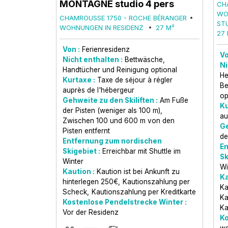
MONTAGNE studio 4 pers
CH
WO
CHAMROUSSE 1750 - ROCHE BÉRANGER
ST
WOHNUNGEN IN RESIDENZ
27
M²
27
Von :
Ferienresidenz
Vo
Nicht enthalten :
Bettwäsche,
Ni
Handtücher und Reinigung optional
He
Kurtaxe :
Taxe de séjour à régler
Be
auprès de l'hébergeur
op
Gehweite zu den Skiliften :
Am Fuße
Ku
der Pisten (weniger als 100 m)
au
Zwischen 100 und 600 m von den
Ge
Pisten entfernt
de
Entfernung zum nordischen
En
Skigebiet :
Erreichbar mit Shuttle im
Sk
Winter
Wi
Kaution :
Kaution ist bei Ankunft zu
Ka
hinterlegen
250€
Kautionszahlung per
Ka
Scheck
Kautionszahlung per Kreditkarte
Ka
Kostenlose Pendelstrecke Winter :
Ka
Vor der Residenz
Ko