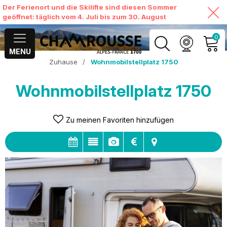
Der Ferienort und die Skilifte sind diesen Sommer
geöffnet: täglich vom 4. Juli bis zum 30. August
0
MENU
Zuhause
/
Wohnmobilstellplatz 1750
MEIN KONTO
Wohnmobilstellplatz 1750
MEINEN WARENKORB
ANSEHEN
Zu meinen Favoriten hinzufügen