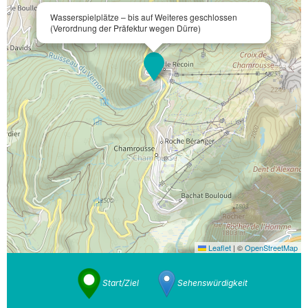
Wasserspielplätze – bis auf Weiteres geschlossen
(Verordnung der Präfektur wegen Dürre)
Leaflet
|
©
OpenStreetMap
Start/Ziel
Sehenswürdigkeit