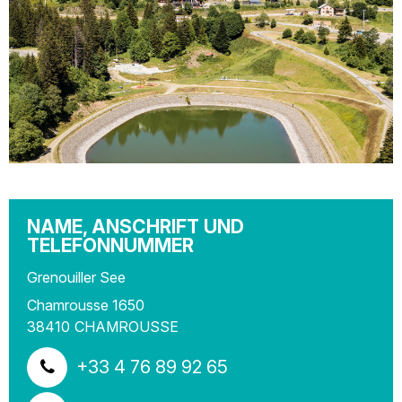
NAME, ANSCHRIFT UND
TELEFONNUMMER
Grenouiller See
Chamrousse 1650
38410
CHAMROUSSE
+33 4 76 89 92 65