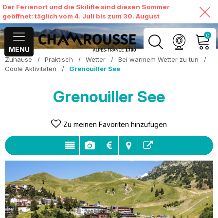
Der Ferienort und die Skilifte sind diesen Sommer
geöffnet: täglich vom 4. Juli bis zum 30. August
0
MENU
Zuhause
/
Praktisch
/
Wetter
/
Bei warmem Wetter zu tun
/
MEIN KONTO
Coole Aktivitäten
/
Grenouiller See
MEINEN WARENKORB
Grenouiller See
ANSEHEN
Zu meinen Favoriten hinzufügen