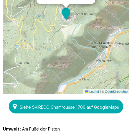
Leaflet
|
©
OpenStreetMap
Siehe SKIRECO Chamrousse 1700 auf GoogleMaps
Umwelt :
Am Fuße der Pisten