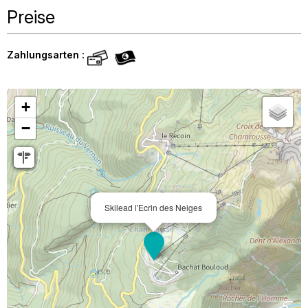
Preise
Zahlungsarten :
+
−
Skilead l'Ecrin des Neiges