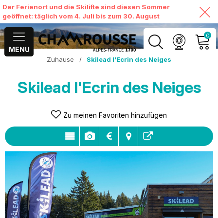
Der Ferienort und die Skilifte sind diesen Sommer
geöffnet: täglich vom 4. Juli bis zum 30. August
0
MENU
Zuhause
/
Skilead l'Ecrin des Neiges
MEIN KONTO
Skilead l'Ecrin des Neiges
MEINEN WARENKORB
ANSEHEN
Zu meinen Favoriten hinzufügen