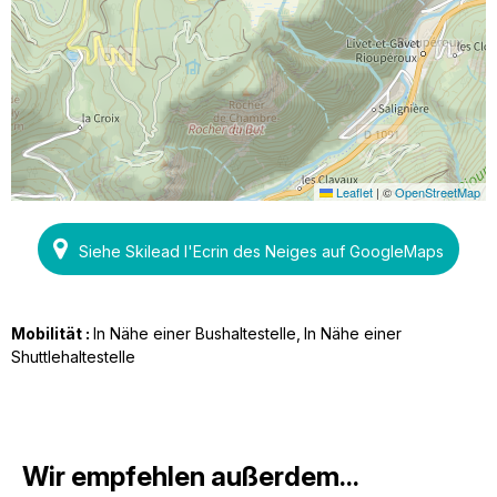
Leaflet
|
©
OpenStreetMap
Siehe Skilead l'Ecrin des Neiges auf GoogleMaps
Mobilität :
In Nähe einer Bushaltestelle
In Nähe einer
Shuttlehaltestelle
Wir empfehlen außerdem...