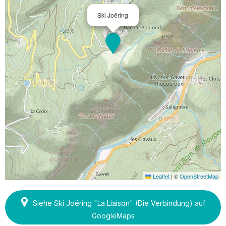
Ski Joëring
Leaflet
|
©
OpenStreetMap
Siehe Ski Joëring "La Liaison" (Die Verbindung) auf
GoogleMaps