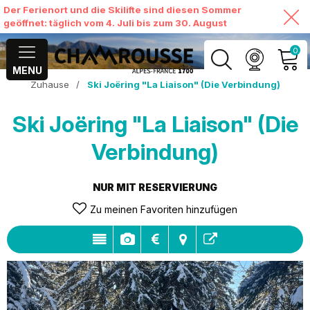
Der Ferienort und die Skilifte sind diesen Sommer
geöffnet: täglich vom 4. Juli bis zum 30. August
0
MENU
Zuhause
/
Ski Joëring "La Liaison" (Die Verbindung)
MEIN KONTO
Ski Joëring "La Liaison" (Die
MEINEN WARENKORB
ANSEHEN
Verbindung)
NUR MIT RESERVIERUNG
Zu meinen Favoriten hinzufügen