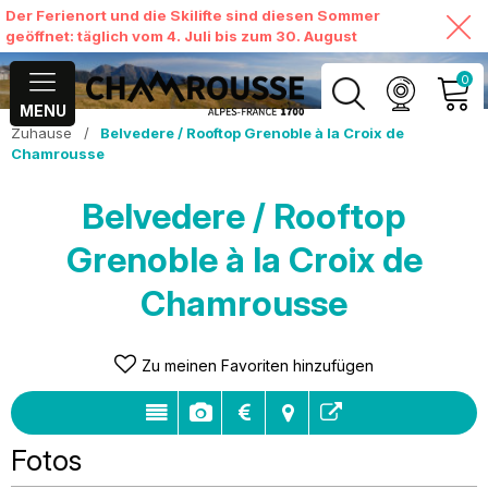
Der Ferienort und die Skilifte sind diesen Sommer
geöffnet: täglich vom 4. Juli bis zum 30. August
0
MENU
Zuhause
/
Belvedere / Rooftop Grenoble à la Croix de
MEIN KONTO
Chamrousse
MEINEN WARENKORB
Belvedere / Rooftop
ANSEHEN
Grenoble à la Croix de
Chamrousse
Zu meinen Favoriten hinzufügen
Fotos