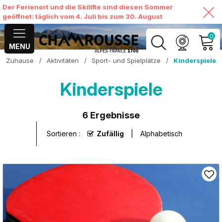
Der Ferienort und die Skilifte sind diesen Sommer
geöffnet: täglich vom 4. Juli bis zum 30. August
0
MENU
Zuhause
/
Aktivitäten
/
Sport- und Spielplätze
/
Kinderspiele
MEIN KONTO
Kinderspiele
MEINEN WARENKORB
ANSEHEN
6
Ergebnisse
Sortieren :
Zufällig
Alphabetisch