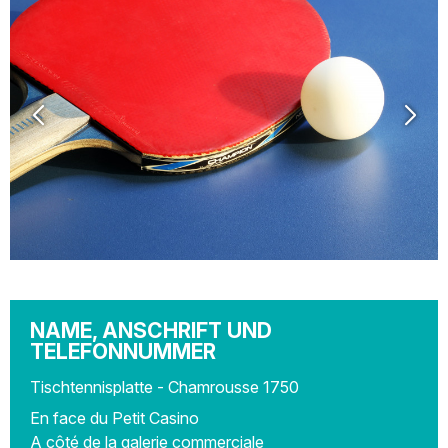
NAME, ANSCHRIFT UND
TELEFONNUMMER
Tischtennisplatte - Chamrousse 1750
En face du Petit Casino
A côté de la galerie commerciale