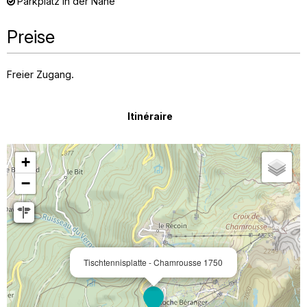
Parkplatz in der Nähe
Preise
Freier Zugang.
Itinéraire
+
−
Tischtennisplatte - Chamrousse 1750