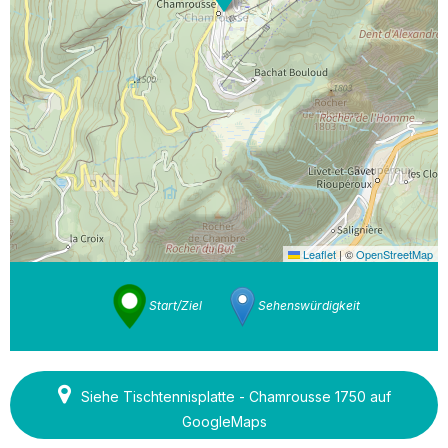
Leaflet
|
©
OpenStreetMap
Start/Ziel
Sehenswürdigkeit
Siehe Tischtennisplatte - Chamrousse 1750 auf
GoogleMaps