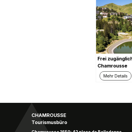
Frei zugänglic
Chamrousse
Mehr Details
CHAMROUSSE
Tourismusbüro
Chamrousse 1650: 42 place de Belledonne