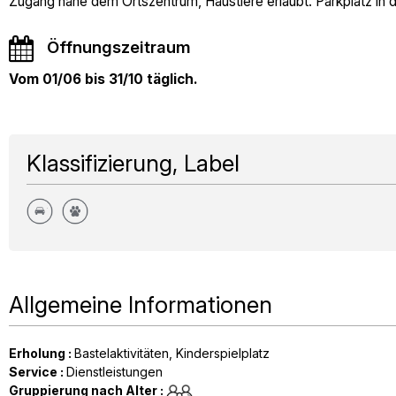
Zugang nahe dem Ortszentrum, Haustiere erlaubt. Parkplatz in 
Öffnungszeitraum
Vom 01/06 bis 31/10 täglich.
Klassifizierung, Label
Allgemeine Informationen
Erholung
:
Bastelaktivitäten
Kinderspielplatz
Service
:
Dienstleistungen
Gruppierung nach Alter
: