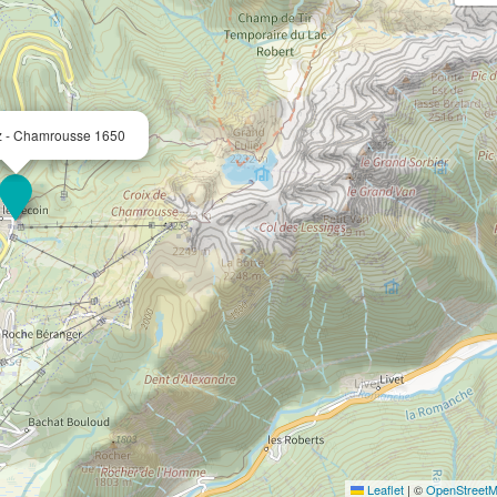
tz - Chamrousse 1650
Leaflet
|
©
OpenStreet