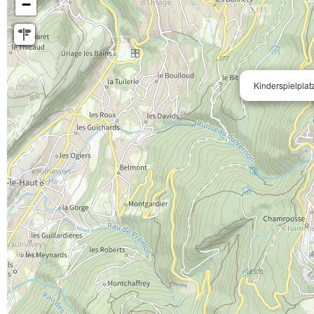
−
Kinderspielpla