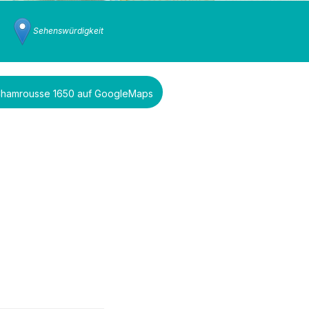
Sehenswürdigkeit
- Chamrousse 1650 auf GoogleMaps