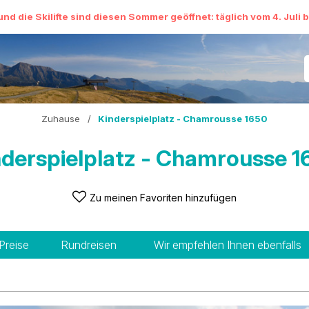
und die Skilifte sind diesen Sommer geöffnet: täglich vom 4. Juli 
Zuhause
/
Kinderspielplatz - Chamrousse 1650
nderspielplatz - Chamrousse 1
Zu meinen Favoriten hinzufügen
Preise
Rundreisen
Wir empfehlen Ihnen ebenfalls