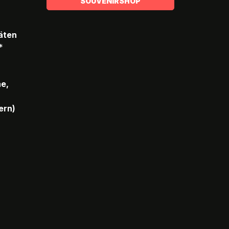
SOUVENIRSHOP
täten
*
he,
ern)