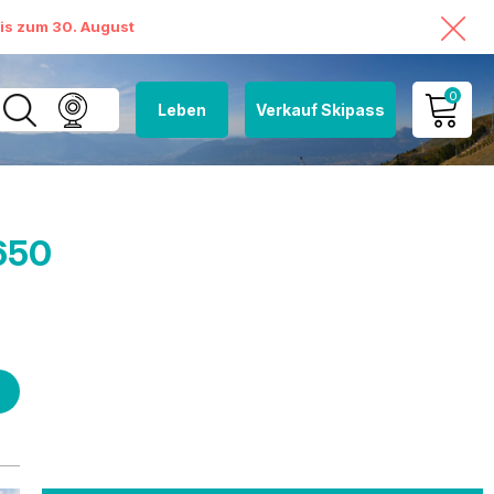
bis zum 30. August
0
Leben
Verkauf Skipass
MEIN KONTO
MEINEN WARENKORB
ANSEHEN
650