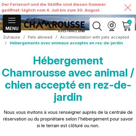
Der Ferienort und die Skilifte sind diesen Sommer
geöffnet: täglich vom 4. Juli bis zum 30. August
0
MENU
Zuhause
/
Pets allowed
/
Accommodation with pets accepted
MEIN KONTO
/
Hébergements avec animaux acceptés en rez-de-jardin
MEINEN WARENKORB
Hébergement
ANSEHEN
Chamrousse avec animal /
chien accepté en rez-de-
jardin
Nous vous invitons à vous renseigner auprès de la centrale de
réservation ou du propriétaire selon l'hébergement pour savoir
si le terrain est clôturé ou non.