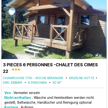
3 PIECES 6 PERSONNES -CHALET DES CIMES
22
CHAMROUSSE 1750 - ROCHE BÉRANGER
EINZELNE HÜTTE
DREI ZIMMER
6 PERSONEN
40
M²
Von :
Vermieter einzeln
Nicht enthalten :
Wäsche und Heimtextilien werden nicht
gestellt
Bettwäsche, Handtücher und Reinigung optional
Kurtaxe :
Aufpreis