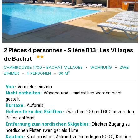
2 Pièces 4 personnes - Silène B13- Les Villages
de Bachat
CHAMROUSSE 1700 - BACHAT VILLAGES
WOHNUNG
ZWEI
ZIMMER
4 PERSONEN
30
M²
Von :
Vermieter einzeln
Nicht enthalten :
Wäsche und Heimtextilien werden nicht
gestellt
Kurtaxe :
Aufpreis
Gehweite zu den Skiliften :
Zwischen 100 und 600 m von den
Pisten entfernt
Entfernung zum nordischen Skigebiet :
Direkter Zugang zu
nordischen Pisten (weniger als 1 km)
Kaution :
Kaution ist bei Ankunft zu hinterlegen
500€
Kaution