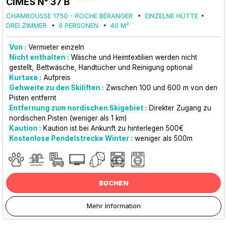
CIMES N° 37 B
CHAMROUSSE 1750 - ROCHE BÉRANGER
EINZELNE HÜTTE
DREI ZIMMER
6 PERSONEN
40
M²
Von :
Vermieter einzeln
Nicht enthalten :
Wäsche und Heimtextilien werden nicht
gestellt
Bettwäsche, Handtücher und Reinigung optional
Kurtaxe :
Aufpreis
Gehweite zu den Skiliften :
Zwischen 100 und 600 m von den
Pisten entfernt
Entfernung zum nordischen Skigebiet :
Direkter Zugang zu
nordischen Pisten (weniger als 1 km)
Kaution :
Kaution ist bei Ankunft zu hinterlegen
500€
Kostenlose Pendelstrecke Winter :
weniger als
500m
BUCHEN
Mehr Information