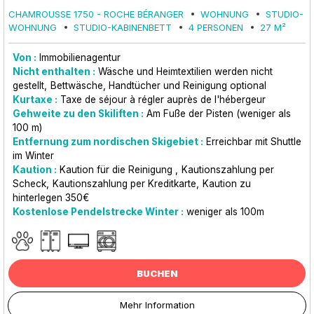
CHAMROUSSE 1750 - ROCHE BÉRANGER
WOHNUNG
STUDIO-
WOHNUNG
STUDIO-KABINENBETT
4 PERSONEN
27
M²
Von :
Immobilienagentur
Nicht enthalten :
Wäsche und Heimtextilien werden nicht
gestellt
Bettwäsche, Handtücher und Reinigung optional
Kurtaxe :
Taxe de séjour à régler auprès de l'hébergeur
Gehweite zu den Skiliften :
Am Fuße der Pisten (weniger als
100 m)
Entfernung zum nordischen Skigebiet :
Erreichbar mit Shuttle
im Winter
Kaution :
Kaution für die Reinigung
Kautionszahlung per
Scheck
Kautionszahlung per Kreditkarte
Kaution zu
hinterlegen 350€
Kostenlose Pendelstrecke Winter :
weniger als
100m
BUCHEN
Mehr Information