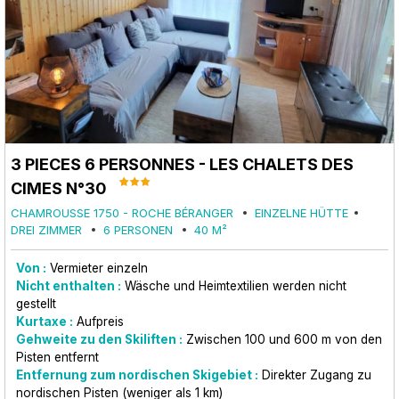
3 PIECES 6 PERSONNES - LES CHALETS DES
CIMES N°30
CHAMROUSSE 1750 - ROCHE BÉRANGER
EINZELNE HÜTTE
DREI ZIMMER
6 PERSONEN
40
M²
Von :
Vermieter einzeln
Nicht enthalten :
Wäsche und Heimtextilien werden nicht
gestellt
Kurtaxe :
Aufpreis
Gehweite zu den Skiliften :
Zwischen 100 und 600 m von den
Pisten entfernt
Entfernung zum nordischen Skigebiet :
Direkter Zugang zu
nordischen Pisten (weniger als 1 km)