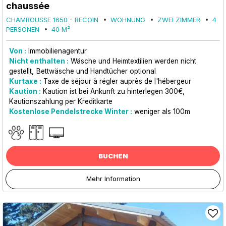
chaussée
CHAMROUSSE 1650 - RECOIN
WOHNUNG
ZWEI ZIMMER
4
PERSONEN
40
M²
Von :
Immobilienagentur
Nicht enthalten :
Wäsche und Heimtextilien werden nicht
gestellt
Bettwäsche und Handtücher optional
Kurtaxe :
Taxe de séjour à régler auprès de l'hébergeur
Kaution :
Kaution ist bei Ankunft zu hinterlegen
300€
Kautionszahlung per Kreditkarte
Kostenlose Pendelstrecke Winter :
weniger als
100m
BUCHEN
Mehr Information