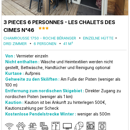
3 PIECES 6 PERSONNES - LES CHALETS DES
CIMES N°46
CHAMROUSSE 1750 - ROCHE BÉRANGER
EINZELNE HÜTTE
DREI ZIMMER
6 PERSONEN
41
M²
Von :
Vermieter einzeln
Nicht enthalten :
Wäsche und Heimtextilien werden nicht
gestellt
Bettwäsche, Handtücher und Reinigung optional
Kurtaxe :
Aufpreis
Gehweite zu den Skiliften :
Am Fuße der Pisten (weniger als
100 m)
Entfernung zum nordischen Skigebiet :
Direkter Zugang zu
nordischen Pisten (weniger als 1 km)
Kaution :
Kaution ist bei Ankunft zu hinterlegen
500€
Kautionszahlung per Scheck
Kostenlose Pendelstrecke Winter :
weniger als
500m