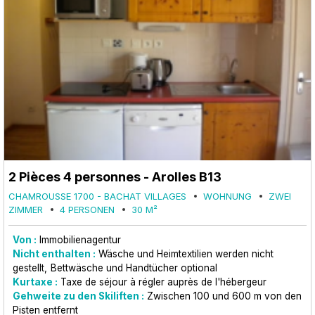
2 Pièces 4 personnes - Arolles B13
CHAMROUSSE 1700 - BACHAT VILLAGES
WOHNUNG
ZWEI
ZIMMER
4 PERSONEN
30
M²
Von :
Immobilienagentur
Nicht enthalten :
Wäsche und Heimtextilien werden nicht
gestellt
Bettwäsche und Handtücher optional
Kurtaxe :
Taxe de séjour à régler auprès de l'hébergeur
Gehweite zu den Skiliften :
Zwischen 100 und 600 m von den
Pisten entfernt