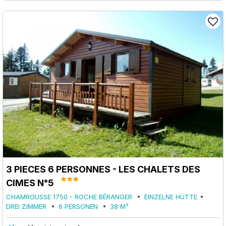
3 PIECES 6 PERSONNES - LES CHALETS DES
CIMES N°5
CHAMROUSSE 1750 - ROCHE BÉRANGER
EINZELNE HÜTTE
DREI ZIMMER
6 PERSONEN
38
M²