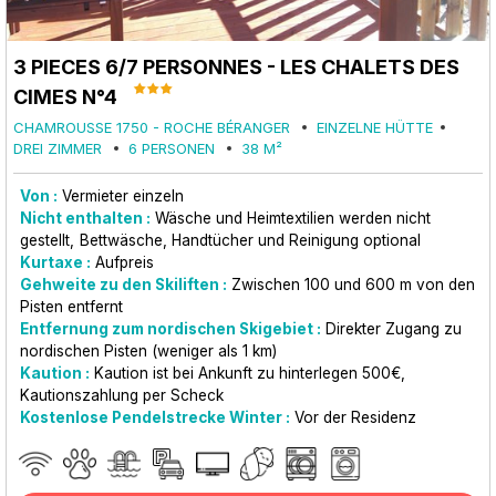
3 PIECES 6/7 PERSONNES - LES CHALETS DES
CIMES N°4
CHAMROUSSE 1750 - ROCHE BÉRANGER
EINZELNE HÜTTE
DREI ZIMMER
6 PERSONEN
38
M²
Von :
Vermieter einzeln
Nicht enthalten :
Wäsche und Heimtextilien werden nicht
gestellt
Bettwäsche, Handtücher und Reinigung optional
Kurtaxe :
Aufpreis
Gehweite zu den Skiliften :
Zwischen 100 und 600 m von den
Pisten entfernt
Entfernung zum nordischen Skigebiet :
Direkter Zugang zu
nordischen Pisten (weniger als 1 km)
Kaution :
Kaution ist bei Ankunft zu hinterlegen
500€
Kautionszahlung per Scheck
Kostenlose Pendelstrecke Winter :
Vor der Residenz