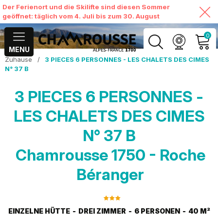
Der Ferienort und die Skilifte sind diesen Sommer
geöffnet: täglich vom 4. Juli bis zum 30. August
0
MENU
Zuhause
/
3 PIECES 6 PERSONNES - LES CHALETS DES CIMES
MEIN KONTO
N° 37 B
MEINEN WARENKORB
3 PIECES 6 PERSONNES -
ANSEHEN
LES CHALETS DES CIMES
N° 37 B
Chamrousse 1750 - Roche
Béranger
EINZELNE HÜTTE
DREI ZIMMER
6 PERSONEN
40
M²