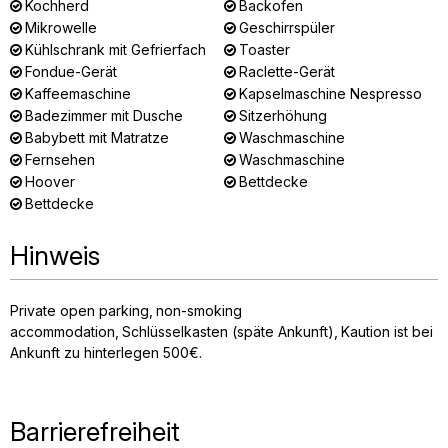
Kochherd
Backofen
Mikrowelle
Geschirrspüler
Kühlschrank mit Gefrierfach
Toaster
Fondue-Gerät
Raclette-Gerät
Kaffeemaschine
Kapselmaschine Nespresso
Badezimmer mit Dusche
Sitzerhöhung
Babybett mit Matratze
Waschmaschine
Fernsehen
Waschmaschine
Hoover
Bettdecke
Bettdecke
Hinweis
Private open parking
non-smoking
accommodation
Schlüsselkasten (späte Ankunft)
Kaution ist bei
Ankunft zu hinterlegen
500€
Barrierefreiheit