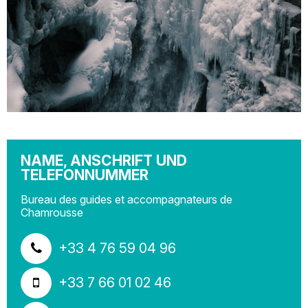
NAME, ANSCHRIFT UND
TELEFONNUMMER
Bureau des guides et accompagnateurs de
Chamrousse
+33 4 76 59 04 96
+33 7 66 01 02 46