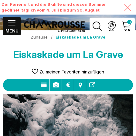
Der Ferienort und die Skilifte sind diesen Sommer
geöffnet: täglich vom 4. Juli bis zum 30. August
0
MENU
Zuhause
/
Eiskaskade um La Grave
MEIN KONTO
Eiskaskade um La Grave
MEINEN WARENKORB
ANSEHEN
Zu meinen Favoriten hinzufügen