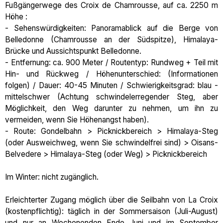
Fußgängerwege des Croix de Chamrousse, auf ca. 2250 m
Höhe :
- Sehenswürdigkeiten: Panoramablick auf die Berge von
Belledonne (Chamrousse an der Südspitze), Himalaya-
Brücke und Aussichtspunkt Belledonne.
- Entfernung: ca. 900 Meter / Routentyp: Rundweg + Teil mit
Hin- und Rückweg / Höhenunterschied: (Informationen
folgen) / Dauer: 40-45 Minuten / Schwierigkeitsgrad: blau -
mittelschwer (Achtung schwindelerregender Steg, aber
Möglichkeit, den Weg darunter zu nehmen, um ihn zu
vermeiden, wenn Sie Höhenangst haben).
- Route: Gondelbahn > Picknickbereich > Himalaya-Steg
(oder Ausweichweg, wenn Sie schwindelfrei sind) > Oisans-
Belvedere > Himalaya-Steg (oder Weg) > Picknickbereich
Im Winter: nicht zugänglich.
Erleichterter Zugang möglich über die Seilbahn von La Croix
(kostenpflichtig): täglich in der Sommersaison (Juli-August)
und nur an Wochenenden Ende Juni und im September