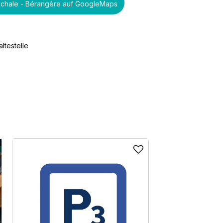
chale - Bérangère auf GoogleMaps
ltestelle