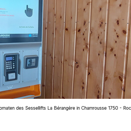
utomaten des Sessellifts La Bérangère in Chamrousse 1750 - Ro