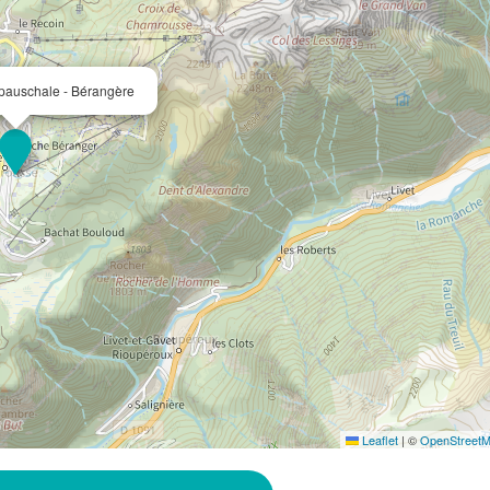
auschale - Bérangère
Leaflet
|
©
OpenStreet