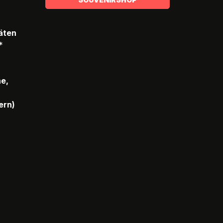
täten
*
he,
ern)