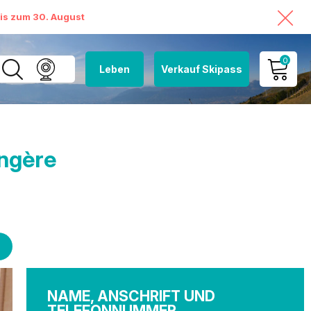
bis zum 30. August
0
Leben
Verkauf Skipass
MEIN KONTO
MEINEN WARENKORB
ANSEHEN
ngère
NAME, ANSCHRIFT UND
TELEFONNUMMER