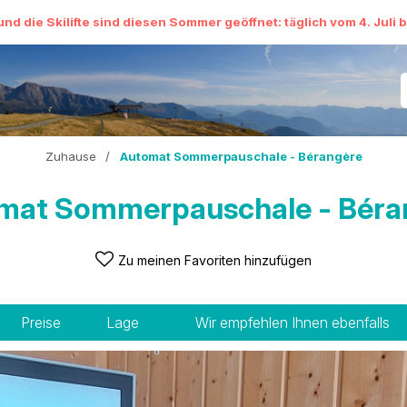
und die Skilifte sind diesen Sommer geöffnet: täglich vom 4. Juli 
Zuhause
/
Automat Sommerpauschale - Bérangère
mat Sommerpauschale - Béra
Zu meinen Favoriten hinzufügen
Preise
Lage
Wir empfehlen Ihnen ebenfalls