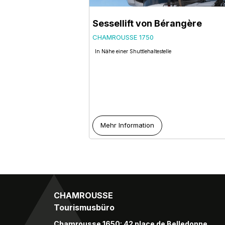
Sessellift von Bérangère
CHAMROUSSE 1750
In Nähe einer Shuttlehaltestelle
Mehr Information
CHAMROUSSE
Tourismusbüro
Chamrousse 1650: 42 place de Belledonne