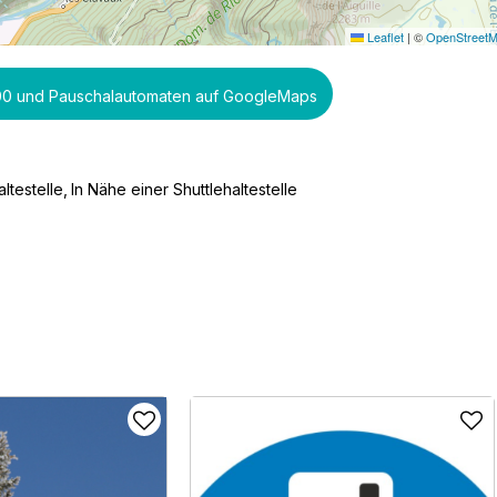
Leaflet
|
©
OpenStreet
00 und Pauschalautomaten auf GoogleMaps
ltestelle
In Nähe einer Shuttlehaltestelle