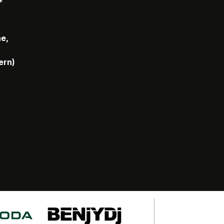
*
he,
ern)