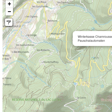
+
−
Winterkasse Chamrouss
Pauschalautomaten