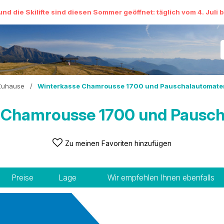
und die Skilifte sind diesen Sommer geöffnet: täglich vom 4. Juli 
Zuhause
/
Winterkasse Chamrousse 1700 und Pauschalautomate
 Chamrousse 1700 und Pausc
Zu meinen Favoriten hinzufügen
Preise
Lage
Wir empfehlen Ihnen ebenfalls