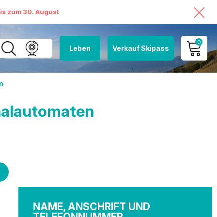
bis zum 30. August
0
Leben
Verkauf Skipass
MEIN KONTO
n
MEINEN WARENKORB
ANSEHEN
halautomaten
NAME, ANSCHRIFT UND
TELEFONNUMMER