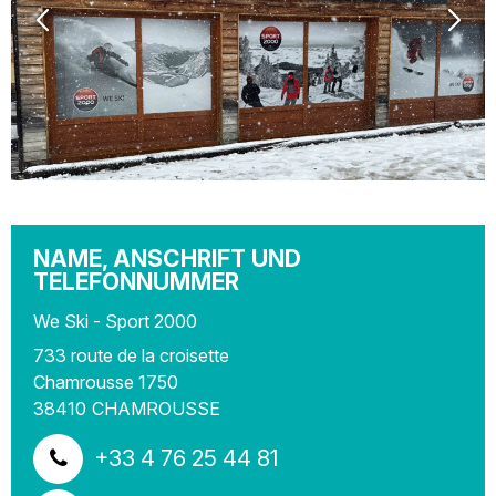
NAME, ANSCHRIFT UND
TELEFONNUMMER
We Ski - Sport 2000
733 route de la croisette
Chamrousse 1750
38410
CHAMROUSSE
+33 4 76 25 44 81