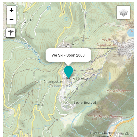
+
−
We Ski - Sport 2000