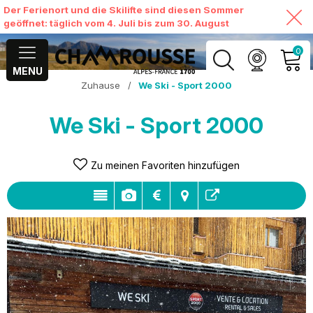
Der Ferienort und die Skilifte sind diesen Sommer
geöffnet: täglich vom 4. Juli bis zum 30. August
0
MENU
Zuhause
/
We Ski - Sport 2000
MEIN KONTO
We Ski - Sport 2000
MEINEN WARENKORB
ANSEHEN
Zu meinen Favoriten hinzufügen