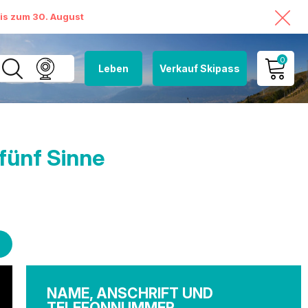
bis zum 30. August
0
Leben
Verkauf Skipass
MEIN KONTO
MEINEN WARENKORB
ANSEHEN
 fünf Sinne
NAME, ANSCHRIFT UND
TELEFONNUMMER