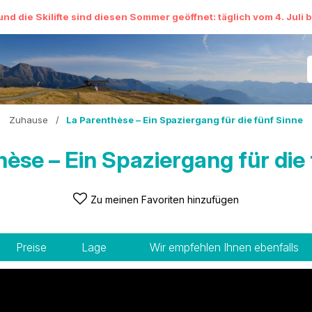
und die Skilifte sind diesen Sommer geöffnet: täglich vom 4. Juli 
Zuhause
/
La Parenthèse – Ein Spaziergang für die fünf Sinne
èse – Ein Spaziergang für die
Zu meinen Favoriten hinzufügen
Preise
Lage
Wir empfehlen Ihnen ebenfalls