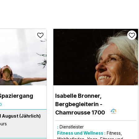
 Spaziergang
Isabelle Bronner,
Bergbegleiterin
-
0
Chamrousse 1700
31 August
(Jährlich)
ours
:
Dienstleister
.
Fitness und Wellness :
Fitness