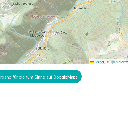
Leaflet
|
©
OpenStreet
ergang für die fünf Sinne auf GoogleMaps