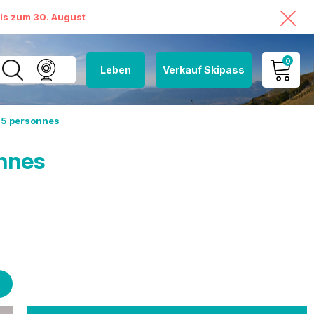
bis zum 30. August
0
Leben
Verkauf Skipass
MEIN KONTO
 5 personnes
MEINEN WARENKORB
ANSEHEN
nnes