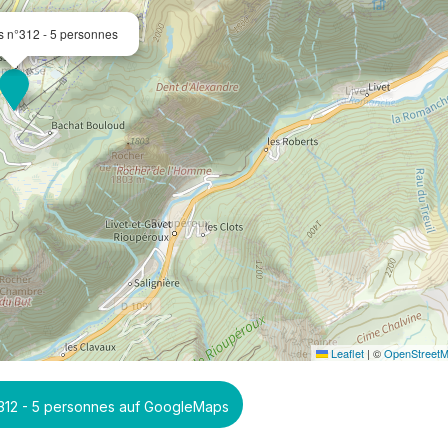
s n°312 - 5 personnes
Leaflet
|
©
OpenStreet
°312 - 5 personnes auf GoogleMaps