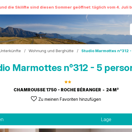
und die Skilifte sind diesen Sommer geöffnet: täglich vom 4. Juli 
Unterkünfte
/
Wohnung und Berghütte
/
Studio Marmottes n°312 -
dio Marmottes n°312 - 5 perso
CHAMROUSSE 1750 - ROCHE BÉRANGER
24
M²
Zu meinen Favoriten hinzufügen
en
Lage