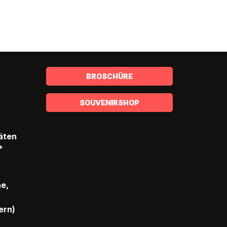
BROSCHÜRE
SOUVENIRSHOP
täten
*
he,
ern)