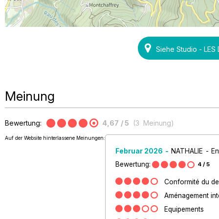
Siehe Studio - LE
Meinung
Bewertung:
4,67
/ 5
(
3
Meinung
)
Auf der Website hinterlassene Meinungen:
Februar 2026
NATHALIE
En
Bewertung:
4
/ 5
Conformité du des
Aménagement inté
Equipements