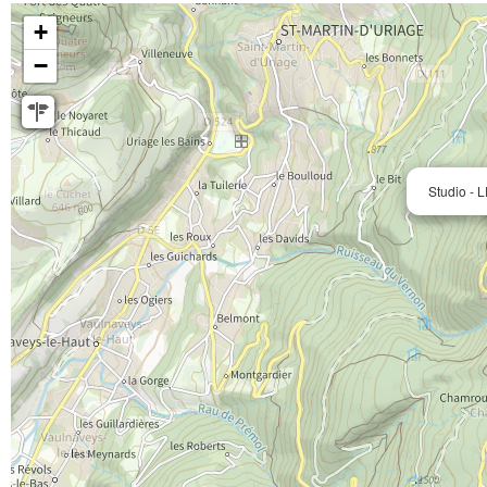
+
−
Studio -