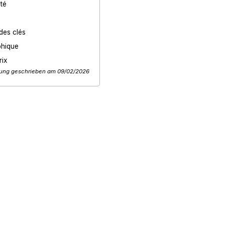
eté
des clés
phique
rix
ung geschrieben am 09/02/2026