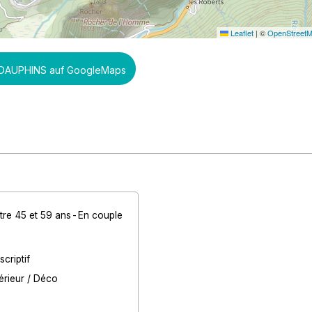
Leaflet
|
©
OpenStreet
S DAUPHINS auf GoogleMaps
tre 45 et 59 ans
En couple
criptif
rieur / Déco