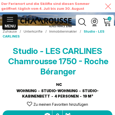
Der Ferienort und die Skilifte sind diesen Sommer
geöffnet: täglich vom 4. Juli bis zum 30. August
0
MENU
Zuhause
/
Unterkünfte
/
Immobilienmakler
/
Studio - LES
MEIN KONTO
CARLINES
MEINEN WARENKORB
Studio - LES CARLINES
ANSEHEN
Chamrousse 1750 - Roche
Béranger
WOHNUNG
STUDIO-WOHNUNG
STUDIO-
KABINENBETT
4 PERSONEN
19
M²
Zu meinen Favoriten hinzufügen