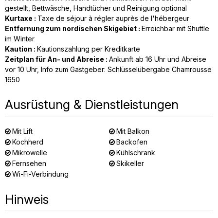
gestellt
Bettwäsche, Handtücher und Reinigung optional
Kurtaxe
:
Taxe de séjour à régler auprès de l'hébergeur
Entfernung zum nordischen Skigebiet
:
Erreichbar mit Shuttle
im Winter
Kaution
:
Kautionszahlung per Kreditkarte
Zeitplan für An- und Abreise
:
Ankunft ab 16 Uhr und Abreise
vor 10 Uhr
Info zum Gastgeber: Schlüsselübergabe Chamrousse
1650
Ausrüstung & Dienstleistungen
Mit Lift
Mit Balkon
Kochherd
Backofen
Mikrowelle
Kühlschrank
Fernsehen
Skikeller
Wi-Fi-Verbindung
Hinweis