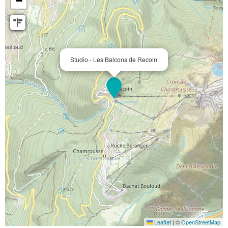
−
Studio - Les Balcons de Recoin
Leaflet
|
©
OpenStreetMap