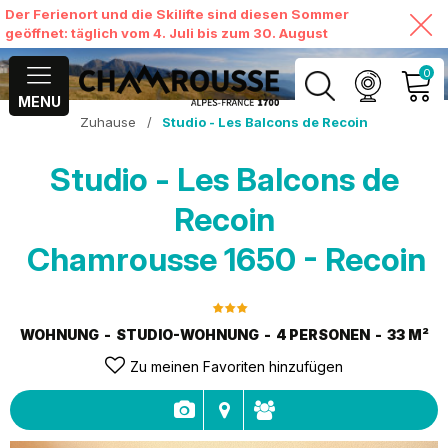
Der Ferienort und die Skilifte sind diesen Sommer
geöffnet: täglich vom 4. Juli bis zum 30. August
0
MENU
Zuhause
/
Studio - Les Balcons de Recoin
MEIN KONTO
Studio - Les Balcons de
MEINEN WARENKORB
ANSEHEN
Recoin
Chamrousse 1650 - Recoin
WOHNUNG
STUDIO-WOHNUNG
4 PERSONEN
33
M²
Zu meinen Favoriten hinzufügen