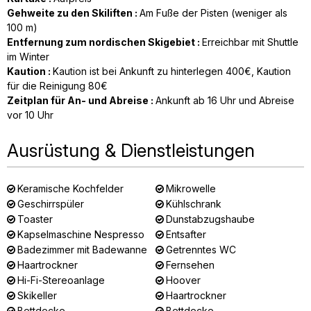
Gehweite zu den Skiliften
:
Am Fuße der Pisten (weniger als
100 m)
Entfernung zum nordischen Skigebiet
:
Erreichbar mit Shuttle
im Winter
Kaution
:
Kaution ist bei Ankunft zu hinterlegen
400€
Kaution
für die Reinigung
80€
Zeitplan für An- und Abreise
:
Ankunft ab 16 Uhr und Abreise
vor 10 Uhr
Ausrüstung & Dienstleistungen
Keramische Kochfelder
Mikrowelle
Geschirrspüler
Kühlschrank
Toaster
Dunstabzugshaube
Kapselmaschine Nespresso
Entsafter
Badezimmer mit Badewanne
Getrenntes WC
Haartrockner
Fernsehen
Hi-Fi-Stereoanlage
Hoover
Skikeller
Haartrockner
Bettdecke
Bettdecke