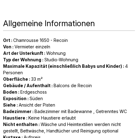
Allgemeine Informationen
Ort
:
Chamrousse 1650 - Recoin
Von
:
Vermieter einzeln
Art der Unterkunft
:
Wohnung
Typ der Wohnung
:
Studio-Wohnung
Maximale Kapazität (einschließlich Babys und Kinder)
:
4
Personen
Oberfläche
:
33
m²
Gebäude / Aufenthalt
:
Balcons de Recoin
Boden
:
Erdgeschoss
Exposition
:
Süden
Siehe
:
Ansicht der Pisten
Badezimmer
:
Badezimmer mit Badewanne
Getrenntes WC
Haustiere
:
Keine Haustiere erlaubt
Nicht enthalten
:
Wäsche und Heimtextilien werden nicht
gestellt
Bettwäsche, Handtücher und Reinigung optional
Kurtaxe
:
Aufpreis