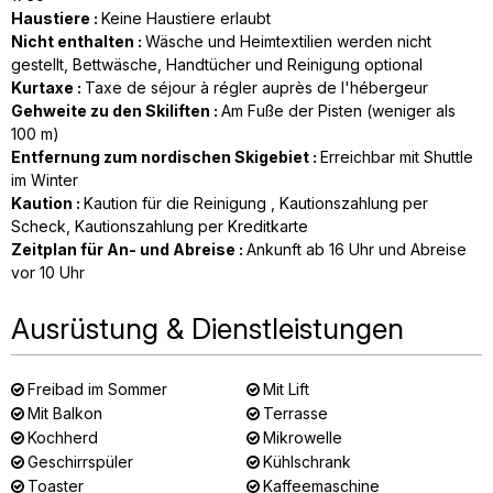
Haustiere
:
Keine Haustiere erlaubt
Nicht enthalten
:
Wäsche und Heimtextilien werden nicht
gestellt
Bettwäsche, Handtücher und Reinigung optional
Kurtaxe
:
Taxe de séjour à régler auprès de l'hébergeur
Gehweite zu den Skiliften
:
Am Fuße der Pisten (weniger als
100 m)
Entfernung zum nordischen Skigebiet
:
Erreichbar mit Shuttle
im Winter
Kaution
:
Kaution für die Reinigung
Kautionszahlung per
Scheck
Kautionszahlung per Kreditkarte
Zeitplan für An- und Abreise
:
Ankunft ab 16 Uhr und Abreise
vor 10 Uhr
Ausrüstung & Dienstleistungen
Freibad im Sommer
Mit Lift
Mit Balkon
Terrasse
Kochherd
Mikrowelle
Geschirrspüler
Kühlschrank
Toaster
Kaffeemaschine