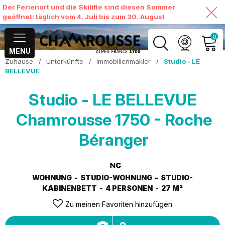
Der Ferienort und die Skilifte sind diesen Sommer
geöffnet: täglich vom 4. Juli bis zum 30. August
0
MENU
Zuhause
/
Unterkünfte
/
Immobilienmakler
/
Studio - LE
MEIN KONTO
BELLEVUE
MEINEN WARENKORB
Studio - LE BELLEVUE
ANSEHEN
Chamrousse 1750 - Roche
Béranger
WOHNUNG
STUDIO-WOHNUNG
STUDIO-
KABINENBETT
4 PERSONEN
27
M²
Zu meinen Favoriten hinzufügen